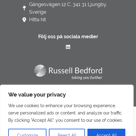
Gängesvägen 12 C, 341 31 Ljungby,
Sverige
Hitta hit
Följ oss på sociala medier
Integritetspolicy
We value your privacy
Underbiträden
We use cookies to enhance your browsing experience,
Klagomålshantering
serve personalized ads or content, and analyze our traffic.
Denna webbplats använder cookies för att förbättra din
By clicking "Accept All", you consent to our use of cookies.
upplevelse.
Läs mer om vår integritetspolicy här.
Gå till LR Revision & Redovisning
Customize
Reject All
Accept All