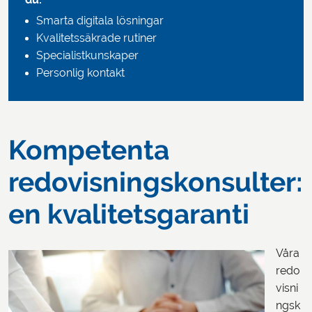
du:
Smarta digitala lösningar
Kvalitetssäkrade rutiner
Specialistkunskaper
Personlig kontakt
Kompetenta
redovisningskonsulter:
en kvalitetsgaranti
Våra
redo
visni
ngsk