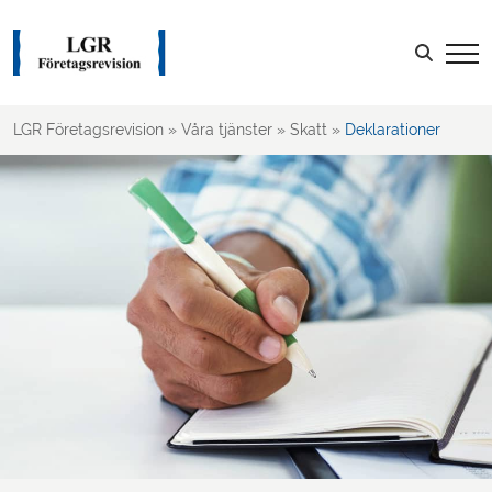
Skatt
Ägarledda företag
Sök efter:
Företagsbeskattning
Moms & Punktskatt
LGR Företagsrevision
»
Våra tjänster
»
Skatt
»
Deklarationer
Deklarationer
Rådgivning
LOGGA IN