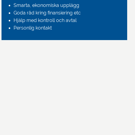
Smarta, ekonomiska upplägg
Goda råd kring finansiering etc
Hjälp med kontroll och avtal
Personlig kontakt