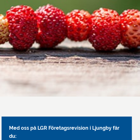
Med oss på LGR Företagsrevision i Ljungby får
du: