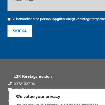
Meddelande
Vi behandlar dina personuppgifter enligt vår integritetspolic
LGR Företagsrevision
0372-627 30
info@lgrab.se
Gängesvägen 12 C, 341 31 Ljungby, Sverige
We value your privacy
Hitta hit