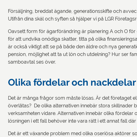
Försäljning, breddat ägande, generationsskifte och avveckl
Utifrån dina skäl och syften så hjälper vi på LGR Företagsr
Oavsett form för ägarförändring är planering A och O för e
för att undvika onödiga skatter, titta på olika finansierin
är också viktigt att se på både den äldre och nya generat
pension, möjlighet att ta ut lön och utdelning? Hur ser fa
samboavtal ses över.
Olika fördelar och nackdelar
Det är många frågor som måste lösas. Är det företaget el
överlåtas? De olika alternativen innebär stora skillnader b
verksamheten vidare. Alternativen innebär olika fördelar 
lösningen i ett fall behöver inte vara rätt i ett annat fall 
Det är ett växande problem med olika oseriösa aktörer som