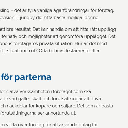
ing – det är fyra vanliga ägarförändringar för företag.
evision i Ljungby dig hitta bästa möjliga lösning.
tt bra resultat. Det kan handla om att hitta rätt upplägg
gsalternativ och möjligheter att genomföra upplägget. Det
ionens företagares privata situation. Hur är det med
miljesituationen ut? Ofta behövs testamente eller
 för parterna
ler själva verksamheten i företaget som ska
åde vad gäller skatt och förutsättningar att driva
och nackdelar för köpare och säljare. Det som är bästa
där förutsättningarna ser annorlunda ut.
 vill ta över företag för att använda bolag för