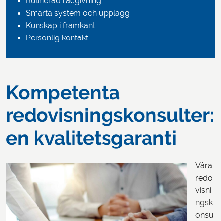
Rutinerad rådgivning
Smarta system och upplägg
Kunskap i framkant
Personlig kontakt
Kompetenta
redovisningskonsulter:
en kvalitetsgaranti
Våra
redo
visni
ngsk
onsu