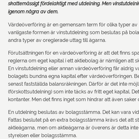
skattemässigt fördelaktigt med utdelning. Men vinstutdelnin
igenom några av dem.
Värdeöverföring är en gemensam term för olika typer av utt
vanligaste formen är vinstutdelning som beslutas på bo
andra typer av oreglerade uttag till ägarna.
Förutsättningen för en värdeöverföring är att det finns spa
reglerna om eget kapital i ett aktiebolag är nämligen att
En vinstutdelning eller annan värdeöverföring får aldrig vara
bolagets bundna egna kapital efter värdeöverföringen.
senast fastställda balansräkningen. Därför är det inte möj
(förskottsutdelning) som inte täcks av fritt eget kapital. De
kontanter. Men det finns inget som hindrar att även saker 
En utdelning beslutas av bolagsstämma. Det kan vara vi
Fattas beslutet på en extra bolagsstämma krävs det att sty
aktieägarna, men om aktieägarna är överens är detta inte
styrelsen eller bolagsstämma.