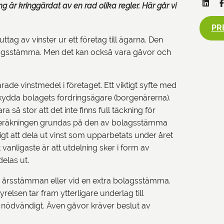
g är kringgärdat av en rad olika regler. Här går vi
PR
ag av vinster ur ett företag till ägarna. Den
lagsstämma. Men det kan också vara gåvor och
rade vinstmedel i företaget. Ett viktigt syfte med
 skydda bolagets fordringsägare (borgenärerna).
 så stor att det inte finns full täckning för
 Beräkningen grundas på den av bolagsstämma
ligt att dela ut vinst som upparbetats under året
t vanligaste är att utdelning sker i form av
delas ut.
d årsstämman eller vid en extra bolagsstämma.
relsen tar fram ytterligare underlag till
 nödvändigt. Även gåvor kräver beslut av