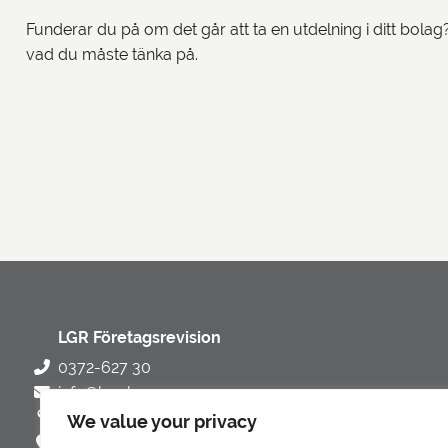
Funderar du på om det går att ta en utdelning i ditt bola
vad du måste tänka på.
LGR Företagsrevision
0372-627 30
info@lgrab.se
Gängesvägen 12 C, 341 31 Ljungby, Sverige
We value your privacy
Hitta hit