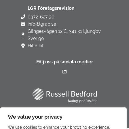
LGR Företagsrevision
0372-627 30
info@lgrab.se
Gängesvägen 12 C, 341 31 Ljungby,
Sverige
Hitta hit
Följ oss på sociala medier
Integritetspolicy
We value your privacy
Underbiträden
We use cookies to enhance your browsing experience,