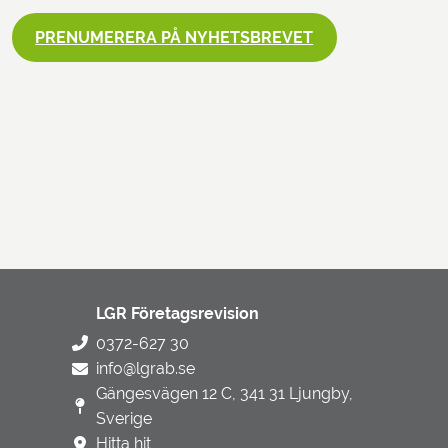
PRENUMERERA PÅ NYHETSBREVET
LGR Företagsrevision
0372-627 30
info@lgrab.se
Gängesvägen 12 C, 341 31 Ljungby,
Sverige
Hitta hit