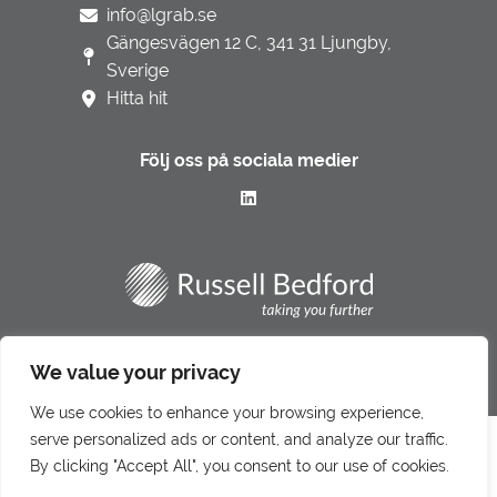
info@lgrab.se
Gängesvägen 12 C, 341 31 Ljungby,
Sverige
Hitta hit
Följ oss på sociala medier
Integritetspolicy
We value your privacy
Underbiträden
We use cookies to enhance your browsing experience,
Klagomålshantering
serve personalized ads or content, and analyze our traffic.
Denna webbplats använder cookies för att förbättra din
By clicking "Accept All", you consent to our use of cookies.
upplevelse.
Läs mer om vår integritetspolicy här.
Gå till LR Revision & Redovisning