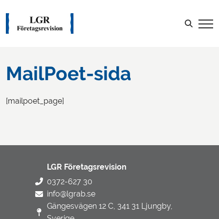
Sök efter:
LOGGA IN
MailPoet-sida
[mailpoet_page]
LGR Företagsrevision
0372-627 30
info@lgrab.se
Gängesvägen 12 C, 341 31 Ljungby,
Sverige